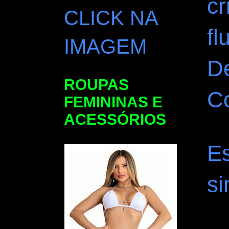
cr
CLICK NA
fl
IMAGEM
D
ROUPAS
Co
FEMININAS E
ACESSÓRIOS
Es
si