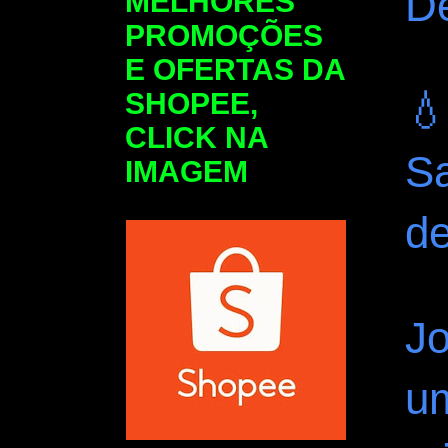
D
MELHORES
PROMOÇÕES
E OFERTAS DA

SHOPEE,
CLICK NA
Sa
IMAGEM
d
J
um