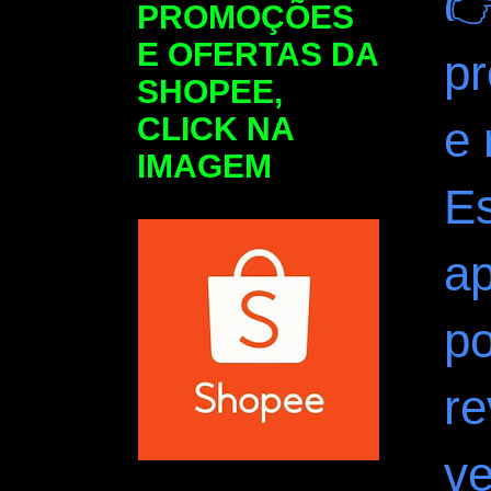

PROMOÇÕES
E OFERTAS DA
p
SHOPEE,
CLICK NA
e 
IMAGEM
Es
ap
po
r
v