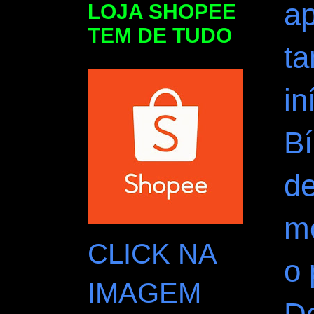
a
LOJA SHOPEE
TEM DE TUDO
t
in
Bí
de
m
CLICK NA
o 
IMAGEM
D