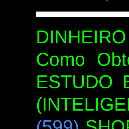
DINHEIR
Como Obt
ESTUDO B
(INTELIGE
(599)
SHO