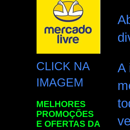
A
di
CLICK NA
A
IMAGEM
m
to
MELHORES
PROMOÇÕES
ve
E OFERTAS DA