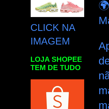
🌍
M
CLICK NA
IMAGEM
Ap
de
LOJA SHOPEE
TEM DE TUDO
n
m
ma