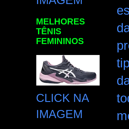
IMAGEM
es
MELHORES
da
TÊNIS
FEMININOS
p
ti
da
to
CLICK NA
IMAGEM
m