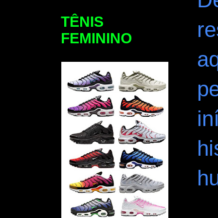
TÊNIS
re
FEMININO
aq
pe
in
hi
h