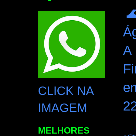

Ág
A
Fi
e
CLICK NA
2
IMAGEM
MELHORES