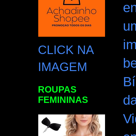
e
u
i
CLICK NA
be
IMAGEM
Bí
ROUPAS
d
FEMININAS
Vi