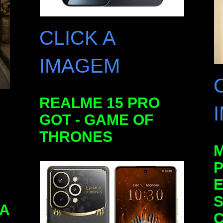
CLICK A
IMAGEM
REALME 15 PRO
GOT - GAME OF
THRONES
E
S
DA
C