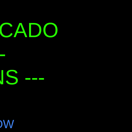
RCADO
-
 ---
OW