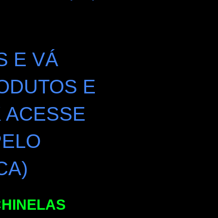
S E VÁ
ODUTOS E
K ACESSE
PELO
CA)
CHINELAS