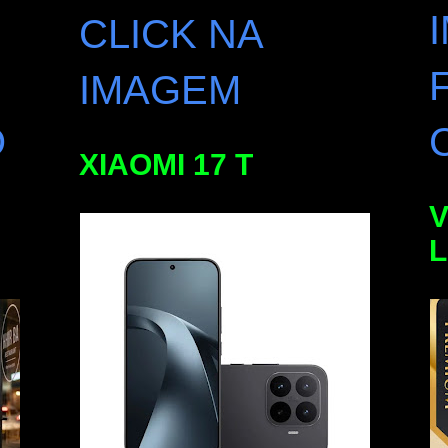
CLICK NA
IMAGEM
O
XIAOMI 17 T
V