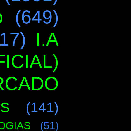
o
(649)
17)
I.A
ICIAL)
RCADO
AS
(141)
OGIAS
(51)