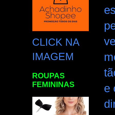
e
pe
ve
CLICK NA
m
IMAGEM
tã
ROUPAS
FEMININAS
e
di