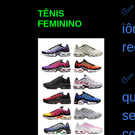
✅ 
TÊNIS
FEMININO
iô
re
✅ 
q
s
c