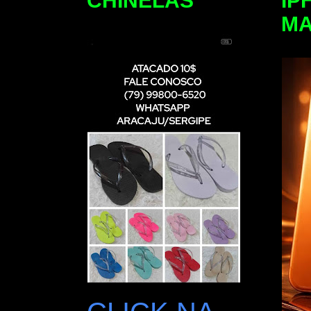
CHINELAS
IP
M