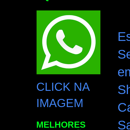
E
S
e
CLICK NA
S
IMAGEM
C
S
MELHORES