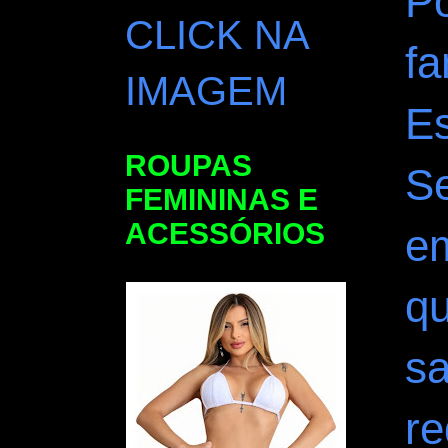
Po
CLICK NA
f
IMAGEM
E
ROUPAS
S
FEMININAS E
ACESSÓRIOS
em
qu
sa
re