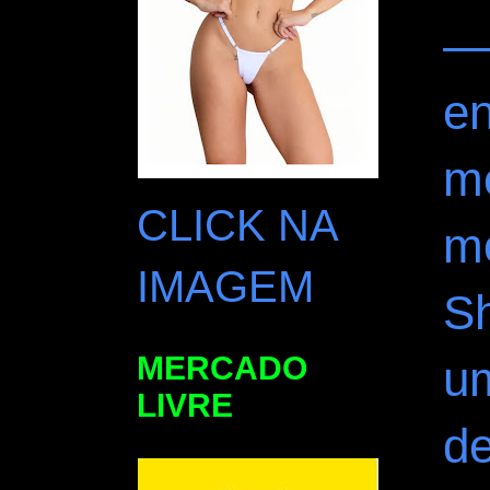
—
en
m
CLICK NA
m
IMAGEM
S
MERCADO
u
LIVRE
de