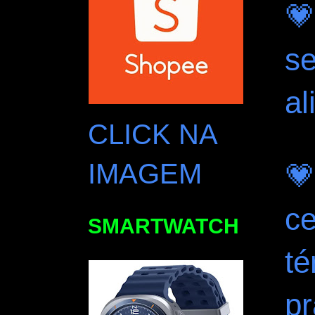
💗
s
al
CLICK NA
IMAGEM

c
SMARTWATCH
té
pr