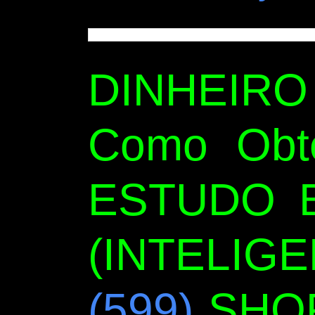
DINHEIR
Como Obt
ESTUDO B
(INTELIGE
(599)
SHO