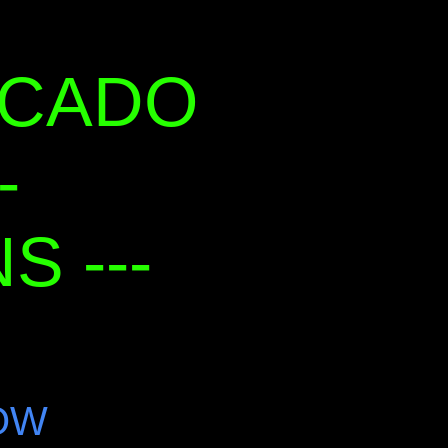
RCADO
-
 ---
OW