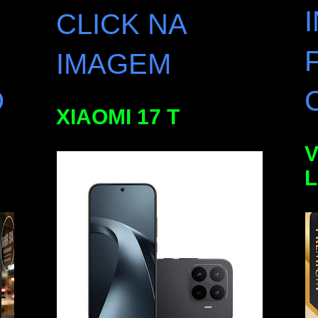
CLICK NA
IMAGEM
O
XIAOMI 17 T
V