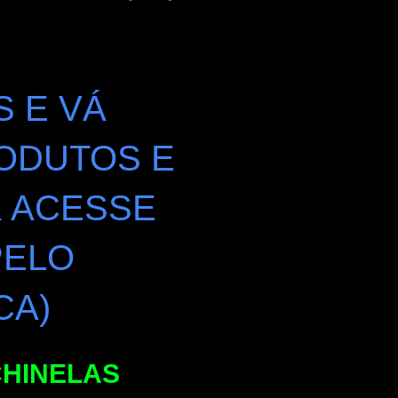
S E VÁ
ODUTOS E
K ACESSE
PELO
CA)
CHINELAS