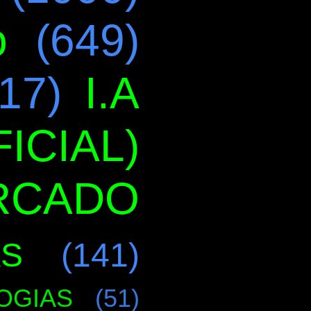
o
(649)
17)
I.A
ICIAL)
RCADO
AS
(141)
OGIAS
(51)