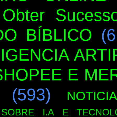
Obter Sucess
O BÍBLICO
(6
LIGENCIA ARTIF
SHOPEE E ME
(593)
NOTICI
SOBRE I.A E TECNOL