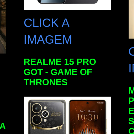
CLICK A
IMAGEM
REALME 15 PRO
GOT - GAME OF
THRONES
E
S
DA
C