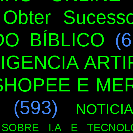
Obter Sucess
O BÍBLICO
(6
LIGENCIA ARTIF
SHOPEE E ME
(593)
NOTICI
SOBRE I.A E TECNOL