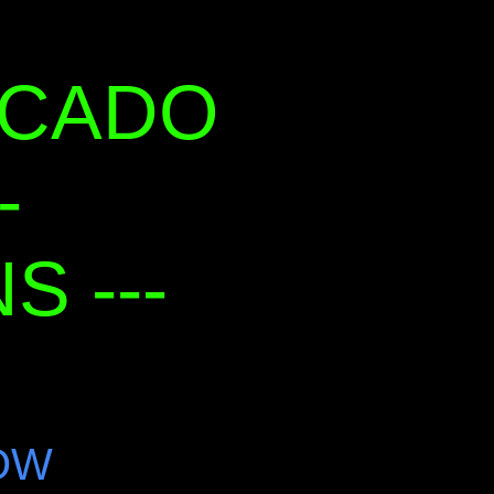
RCADO
-
 ---
OW