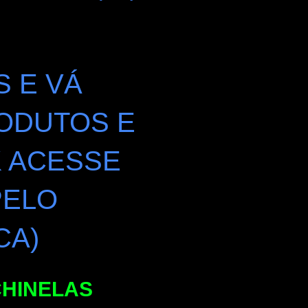
S E VÁ
ODUTOS E
K ACESSE
PELO
CA)
CHINELAS