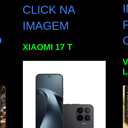
CLICK NA
IMAGEM
O
XIAOMI 17 T
V