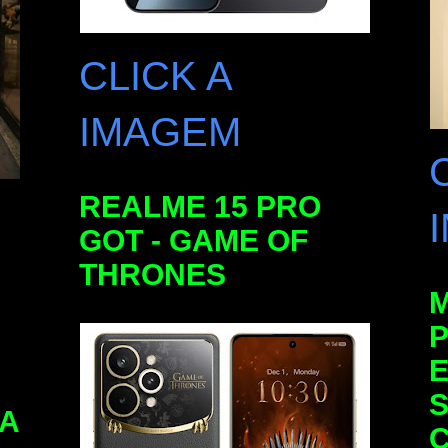
CLICK A
IMAGEM
REALME 15 PRO
GOT - GAME OF
THRONES
E
S
DA
C