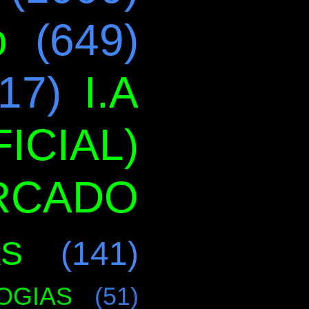
o
(649)
17)
I.A
ICIAL)
RCADO
AS
(141)
OGIAS
(51)