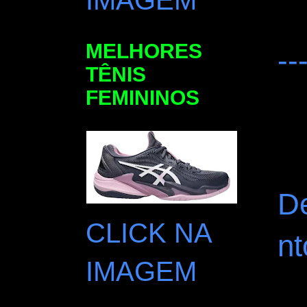
IMAGEM
MELHORES
--
TÊNIS
FEMININOS
D
CLICK NA
nt
IMAGEM