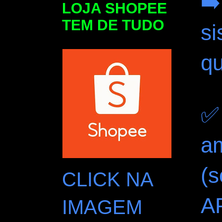
➡️
LOJA SHOPEE
TEM DE TUDO
si
q
✅
a
(s
CLICK NA
AP
IMAGEM