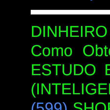
DINHEIR
Como Obt
ESTUDO B
(INTELIGE
(599)
SHO