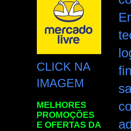
E
te
lo
CLICK NA
fi
IMAGEM
sa
c
MELHORES
PROMOÇÕES
ad
E OFERTAS DA