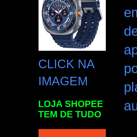
em
d
a
CLICK NA
po
IMAGEM
p
au
LOJA SHOPEE
TEM DE TUDO