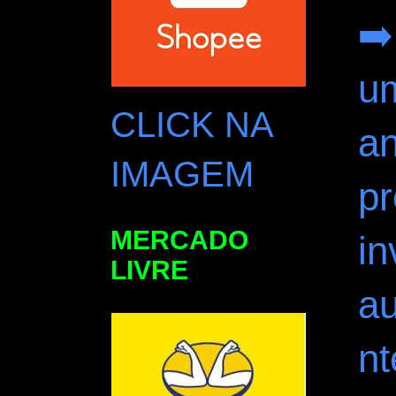
➡️
u
CLICK NA
an
IMAGEM
pr
MERCADO
in
LIVRE
a
nt