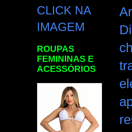
CLICK NA
Ar
IMAGEM
Di
ch
ROUPAS
FEMININAS E
tr
ACESSÓRIOS
el
a
r