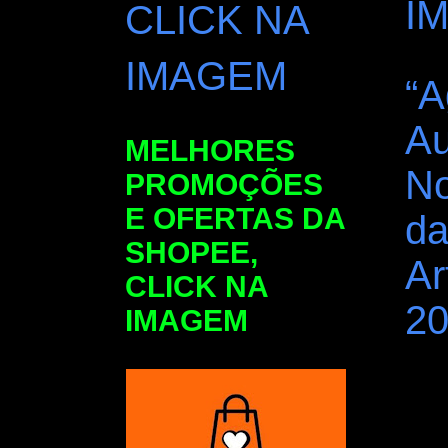
I
CLICK NA
IMAGEM
“A
Au
MELHORES
No
PROMOÇÕES
E OFERTAS DA
da
SHOPEE,
Ar
CLICK NA
20
IMAGEM