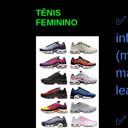
TÊNIS
✅
FEMININO
i
(
m
le
✅