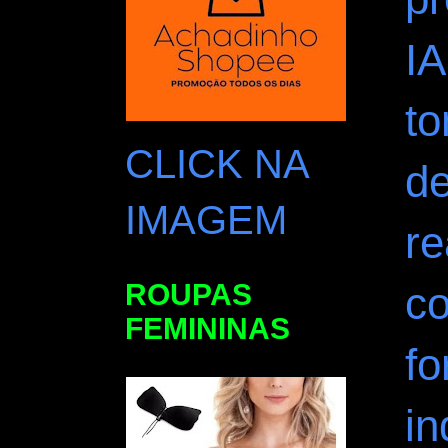
IA
t
CLICK NA
de
IMAGEM
re
ROUPAS
c
FEMININAS
f
in