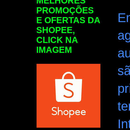
MELHORES
PROMOÇÕES
E
E OFERTAS DA
SHOPEE,
a
CLICK NA
IMAGEM
a
s
pr
t
In